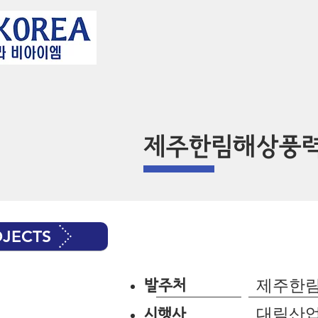
제주한림해상풍력 
OJECTS
제주한림
발주처
대림산
시행사