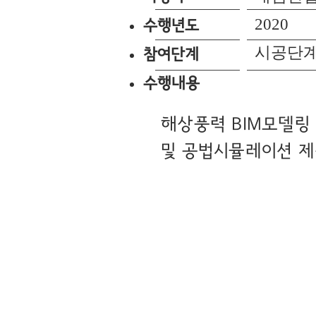
2020
​수행년도
​시공단
​​참여단계
​수행내용
해상풍력 BIM모델링
및 공법시뮬레이션 