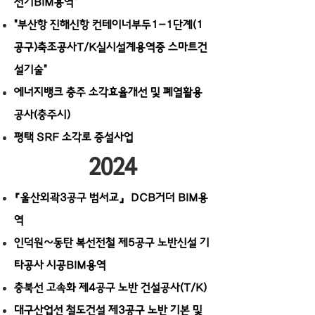
전기BIM용역"
"부산항 진해신항 컨테이너부두1-1단계(1
공구)축조공사T/K실시설계용역중 스마트건
설기술"
에너지뱅크 충주 소각효율개선 및 폐열활용
공사(충주시)
평택 SRF 소각로 증설사업
2024
​『울산외곽3공구 범서교』 DCB거더 BIM용
역
인덕원~동탄 복선전철 제5공구 노반신설 기
타공사 시공BIM용역
​충북선 고속화 제4공구 노반 건설공사(T/K)
​대구산업선 철도건설 제3공구 노반 기본 및