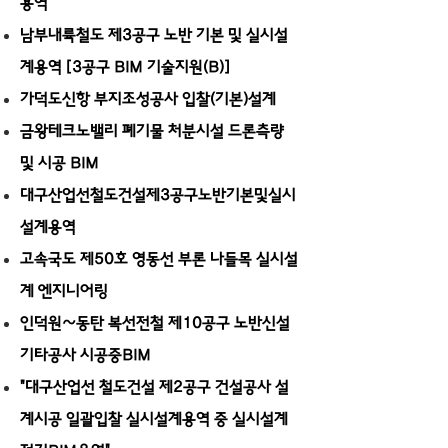
용역
남부내륙철도 제3공구 노반 기본 및 실시설
계용역 [3공구 BIM 기술지원(B)]
가덕도신항 부지조성공사 입찰(기본)설계
금왕테크노밸리 폐기물 처분시설 드론측량
및 시공 BIM
대구산업선철도건설제3공구노반기본및실시
설계용역
고속국도 제50호 영동선 부론 나들목 실시설
계 엔지니어링
인덕원~동탄 복선전철 제10공구 노반신설
기타공사 시공중BIM
"대구산업선 철도건설 제2공구 건설공사 설
계시공 일괄입찰 실시설계용역 중 실시설계