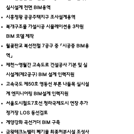
실시설계 전면 BIM용역
시흥정왕 공공주택지구 조사설계용역
복개구조물 가설시공 시뮬레이션용 3차원
BIM 모델 제작
월굦판교 복선전철 7공구 중 「시공중 BIM용
역」
제천~영월간 고속도로 건설공사 기본 및 실
시설계(제2공구) BIM 설계 인력지원
고속국도 제50호 영동선 부론 나들목 실시설
계 엔지니어링 BIM설계 인력지원
서울도시철도7호선 청라국제도시 연장 추가
정거장 LOS 동선검토
계양강화 곡선거더 BIM 구축
금왕테크노밸리 폐기물 최종처분시설 조성사