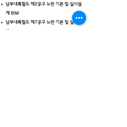
남부내륙철도 제2공구 노반 기본 및 실시설
계 BIM
남부내륙철도 제7공구 노반 기본 및 실시설
계 BIM
​부산신항-김해간 고속도로 건설공사 기본 및
실시설계(2공구) BIM
수도권광역급행철도 C노선 민간투자시설사
업실시/시공 BIM
신분당선 광교~호매실 복선전철 제3공구 건
설공사 T/K 기본설계 BIM 설계
새만금 신항 접안시설(1단계) 축조공사 실시
설계 BIM
평택~오송 2복선화 제4공구 일괄입찰공사
(T/K) 실시설계 BIM